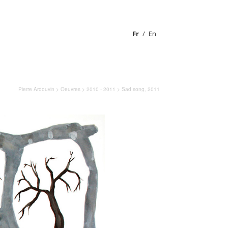
Fr
En
Pierre Ardouvin
>
Oeuvres
>
2010 - 2011
> Sad song, 2011