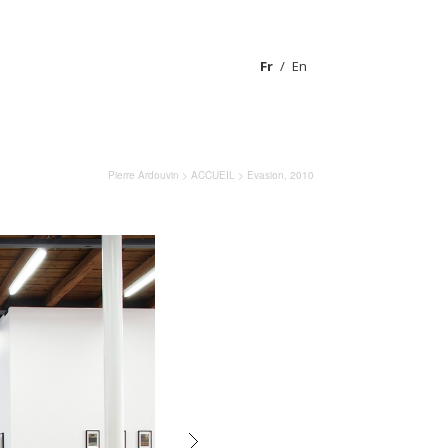
Fr
En
Pierre Ardouvin
>
ACCUEIL
> Evasion, 2010