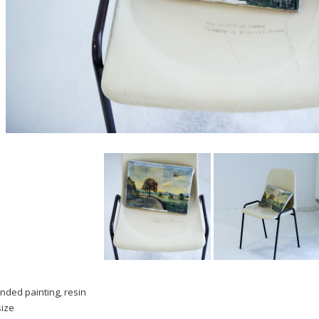
unded painting, resin
size