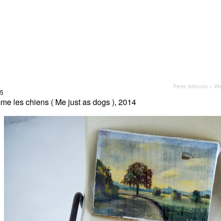
Pierre Ardouvin
>
Wo
15
e les chiens ( Me just as dogs ), 2014