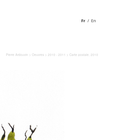
Fr
En
Pierre Ardouvin
>
Oeuvres
>
2010 - 2011
> Carte postale, 2010