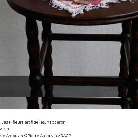
 vase, fleurs artificielles, napperon
 45 cm
erre Ardouvin ©Pierre Ardouvin ADAGP